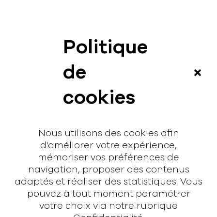
Politique
News
de
Vidéos
cookies
Interview
Contact
Nous utilisons des cookies afin
Contact
d'améliorer votre expérience,
mémoriser vos préférences de
hello@rodmusic.fr
navigation, proposer des contenus
SubmitHub
adaptés et réaliser des statistiques. Vous
Groover
pouvez à tout moment paramétrer
votre choix via notre rubrique