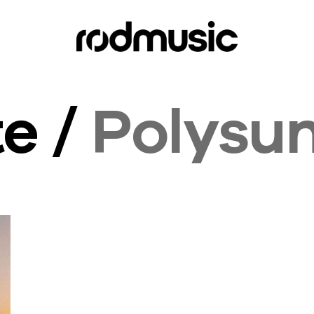
te /
Polysu