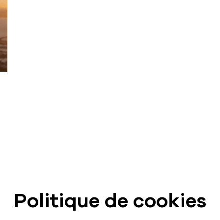
Contact
Politique de cookies
hello@rodmusic.fr