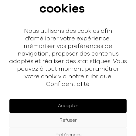
cookies
Interview
Contact
Nous utilisons des cookies afin
Contact
d'améliorer votre expérience,
mémoriser vos préférences de
hello@rodmusic.fr
navigation, proposer des contenus
SubmitHub
adaptés et réaliser des statistiques. Vous
Groover
pouvez à tout moment paramétrer
votre choix via notre rubrique
Confidentialité.
À propos
Rodmusic, le média avant-coureur de la musique
électronique française.
Accepter
Mentions légales
Refuser
Facebook
Instagram
YouTube
Spotify
Préférences