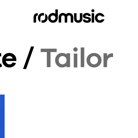
te /
Tailor