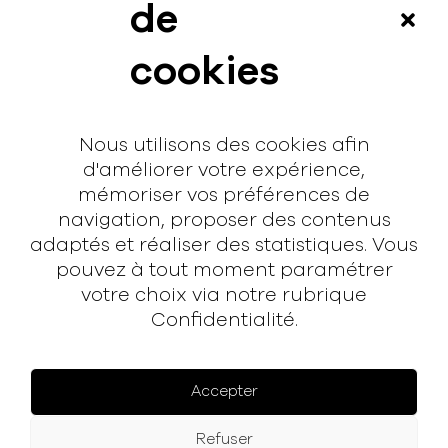
News
de
Vidéos
cookies
Interview
Contact
Nous utilisons des cookies afin
Contact
d'améliorer votre expérience,
mémoriser vos préférences de
hello@rodmusic.fr
navigation, proposer des contenus
SubmitHub
adaptés et réaliser des statistiques. Vous
Groover
pouvez à tout moment paramétrer
votre choix via notre rubrique
Confidentialité.
À propos
Rodmusic, le média avant-coureur de la musique
électronique française.
Accepter
Mentions légales
Refuser