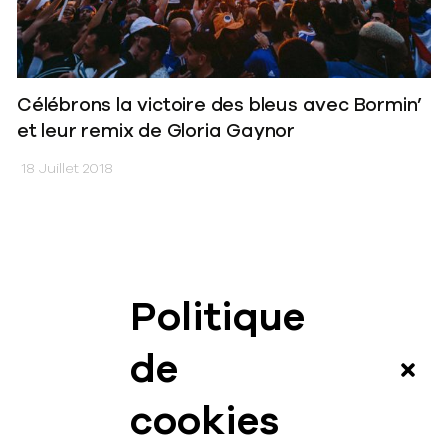
Célébrons la victoire des bleus avec Bormin’
et leur remix de Gloria Gaynor
18 Juillet 2018
Politique
News
de
Vidéos
cookies
Interview