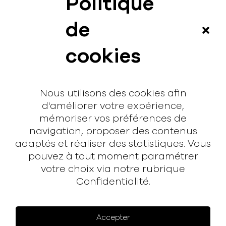
Politique
News
de
Vidéos
cookies
Interview
Contact
Nous utilisons des cookies afin
Contact
d'améliorer votre expérience,
mémoriser vos préférences de
hello@rodmusic.fr
navigation, proposer des contenus
SubmitHub
adaptés et réaliser des statistiques. Vous
Groover
pouvez à tout moment paramétrer
votre choix via notre rubrique
Confidentialité.
À propos
Rodmusic, le média avant-coureur de la musique
électronique française.
Accepter
Mentions légales