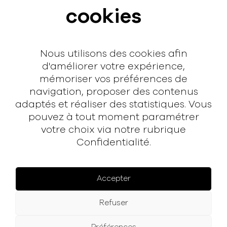
cookies
Interview
Contact
Nous utilisons des cookies afin
Contact
d'améliorer votre expérience,
mémoriser vos préférences de
hello@rodmusic.fr
navigation, proposer des contenus
SubmitHub
adaptés et réaliser des statistiques. Vous
Groover
pouvez à tout moment paramétrer
votre choix via notre rubrique
Confidentialité.
À propos
Rodmusic, le média avant-coureur de la musique
électronique française.
Accepter
Mentions légales
Refuser
Facebook
Instagram
YouTube
Spotify