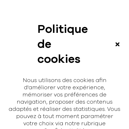
Politique
News
de
Vidéos
cookies
Interview
Contact
Nous utilisons des cookies afin
Contact
d'améliorer votre expérience,
mémoriser vos préférences de
hello@rodmusic.fr
navigation, proposer des contenus
SubmitHub
adaptés et réaliser des statistiques. Vous
Groover
pouvez à tout moment paramétrer
votre choix via notre rubrique