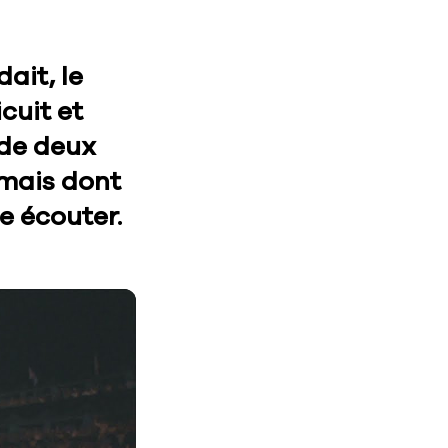
ait, le
cuit et
de deux
 mais dont
se écouter.