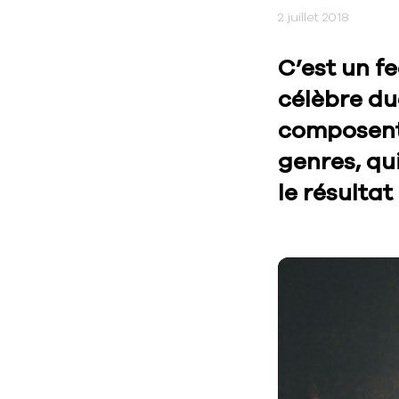
2 juillet 2018
C’est un f
célèbre duo
composent
genres, qu
le résultat