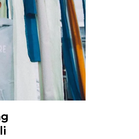
ng
li