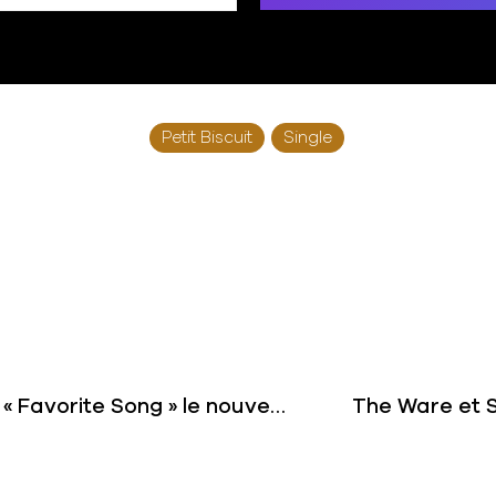
Petit Biscuit
Single
Léger et rafraîchissant, écoutez « Favorite Song » le nouveau Cozy