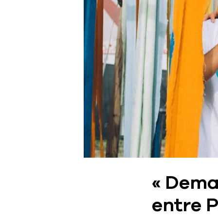
« Demai
entre P