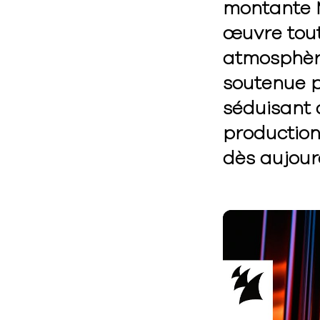
montante M
œuvre tou
atmosphère 
soutenue p
séduisant 
production
dès aujour