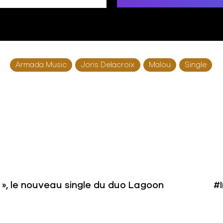
Armada Music
Joris Delacroix
Malou
Single
 », le nouveau single du duo Lagoon
#