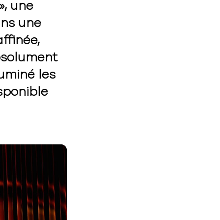
», une
ans une
ffinée,
absolument
uminé les
sponible