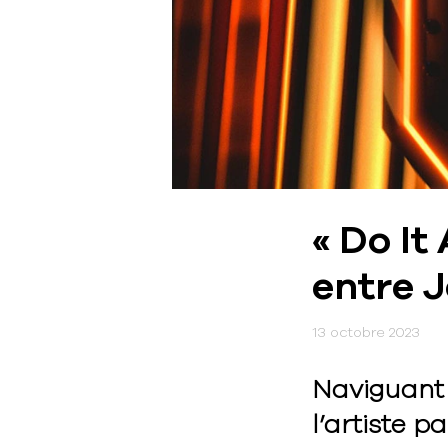
« Do It
entre J
13 octobre 2023
Naviguant 
l’artiste p