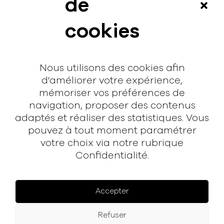
de
Vidéos
cookies
Interview
Contact
Nous utilisons des cookies afin
Contact
d'améliorer votre expérience,
mémoriser vos préférences de
hello@rodmusic.fr
navigation, proposer des contenus
SubmitHub
adaptés et réaliser des statistiques. Vous
Groover
pouvez à tout moment paramétrer
votre choix via notre rubrique
À propos
Confidentialité.
Rodmusic, le média avant-coureur de la musique
électronique française.
Accepter
Mentions légales
Refuser