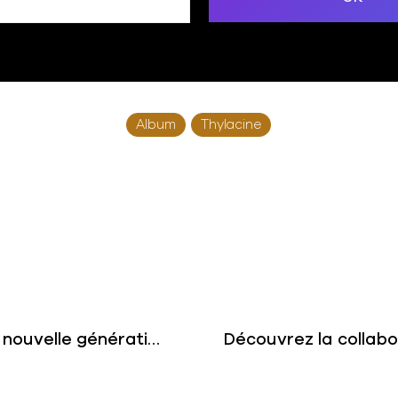
Album
Thylacine
Altero : l’artiste qui incarne cette nouvelle génération émergente du streaming