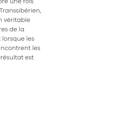
ore une fois
Transsibérien,
n véritable
res de la
 lorsque les
encontrent les
résultat est