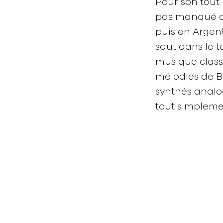
Pour son tout 
pas manqué d’
puis en Argent
saut dans le t
musique classi
mélodies de B
synthés analog
tout simpleme