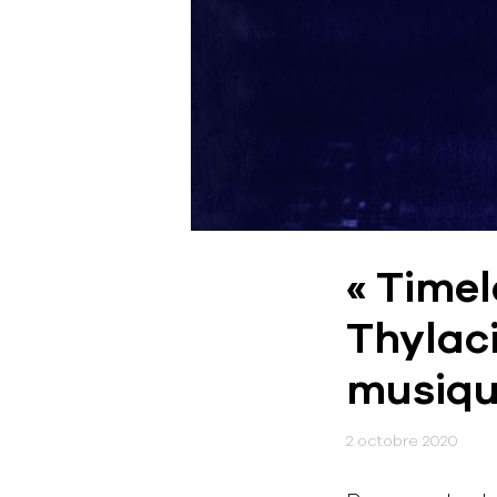
« Timel
Thylaci
musiqu
2 octobre 2020