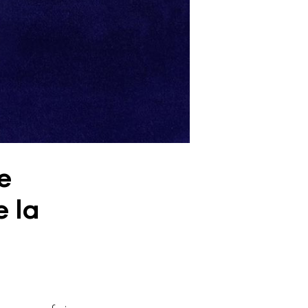
e
e la