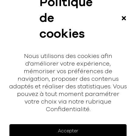
Politique
News
de
Vidéos
cookies
Interview
Contact
Nous utilisons des cookies afin
Contact
d'améliorer votre expérience,
mémoriser vos préférences de
hello@rodmusic.fr
navigation, proposer des contenus
SubmitHub
adaptés et réaliser des statistiques. Vous
Groover
pouvez à tout moment paramétrer
votre choix via notre rubrique
Confidentialité.
À propos
Rodmusic, le média avant-coureur de la musique
électronique française.
Accepter
Mentions légales