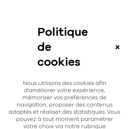
Politique
News
de
Vidéos
cookies
Interview
Contact
Nous utilisons des cookies afin
Contact
d'améliorer votre expérience,
mémoriser vos préférences de
hello@rodmusic.fr
navigation, proposer des contenus
SubmitHub
adaptés et réaliser des statistiques. Vous
Groover
pouvez à tout moment paramétrer
votre choix via notre rubrique