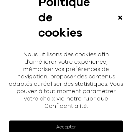
Politique
News
de
Vidéos
cookies
Interview
Contact
Nous utilisons des cookies afin
Contact
d'améliorer votre expérience,
mémoriser vos préférences de
hello@rodmusic.fr
navigation, proposer des contenus
SubmitHub
adaptés et réaliser des statistiques. Vous
Groover
pouvez à tout moment paramétrer
votre choix via notre rubrique
Confidentialité.
À propos
Rodmusic, le média avant-coureur de la musique
électronique française.
Accepter
Mentions légales