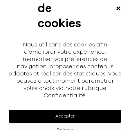
News
de
Vidéos
cookies
Interview
Contact
Nous utilisons des cookies afin
Contact
d'améliorer votre expérience,
mémoriser vos préférences de
hello@rodmusic.fr
navigation, proposer des contenus
SubmitHub
adaptés et réaliser des statistiques. Vous
Groover
pouvez à tout moment paramétrer
votre choix via notre rubrique
À propos
Confidentialité.
Rodmusic, le média avant-coureur de la musique
électronique française.
Accepter
Mentions légales